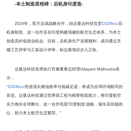
-本土制造里程碑：后机身印度造-
2024年，双方达成战略合作，由达曼达科技负责
D328eco
后
机身制造。这一合作旨在印度构建强健的航空生态体系，为本土
创造高价值就业机会。目前，后机身生产进展顺利，成功通过关
键工艺评审与工装设计评审，标志着项目步入正轨。
达曼达科技首席执行官兼董事总经理Udayant Malhoutra表
示：
“
D328eco
凭借顶尖燃油效率与低碳足迹，将成为全球区域航司的
首选。达曼达科技通过世界级工程与精密制造能力，将印度航空
实力推向全球舞台。这一合作巩固‘印度制造’战略，催生高技能岗
位，助力本土航空生态繁荣。”