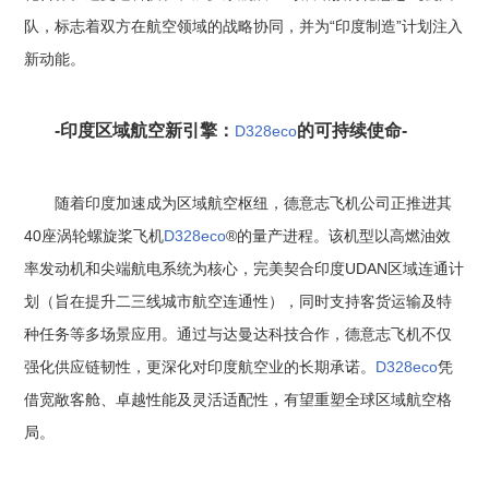
队，标志着双方在航空领域的战略协同，并为“印度制造”计划注入
新动能。
-印度区域航空新引擎：
的可持续使命-
D328eco
随着印度加速成为区域航空枢纽，德意志飞机公司正推进其
40座涡轮螺旋桨飞机
D328eco
®的量产进程。该机型以高燃油效
率发动机和尖端航电系统为核心，完美契合印度UDAN区域连通计
划（旨在提升二三线城市航空连通性），同时支持客货运输及特
种任务等多场景应用。通过与达曼达科技合作，德意志飞机不仅
强化供应链韧性，更深化对印度航空业的长期承诺。
D328eco
凭
借宽敞客舱、卓越性能及灵活适配性，有望重塑全球区域航空格
局。